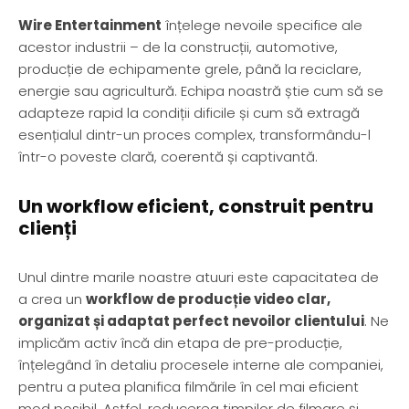
Wire Entertainment
înțelege nevoile specifice ale
acestor industrii – de la construcții, automotive,
producție de echipamente grele, până la reciclare,
energie sau agricultură. Echipa noastră știe cum să se
adapteze rapid la condiții dificile și cum să extragă
esențialul dintr-un proces complex, transformându-l
într-o poveste clară, coerentă și captivantă.
Un workflow eficient, construit pentru
clienți
Unul dintre marile noastre atuuri este capacitatea de
a crea un
workflow de producție video clar,
organizat și adaptat perfect nevoilor clientului
. Ne
implicăm activ încă din etapa de pre-producție,
înțelegând în detaliu procesele interne ale companiei,
pentru a putea planifica filmările în cel mai eficient
mod posibil. Astfel, reducerea timpilor de filmare și