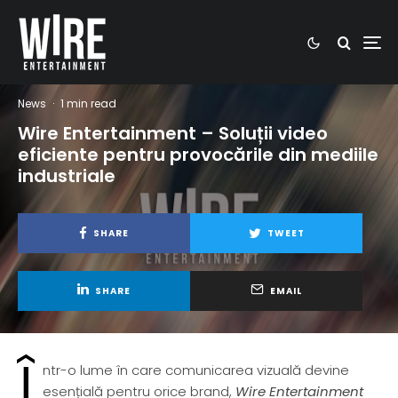
News
·
1 min read
Wire Entertainment – Soluții video
eficiente pentru provocările din mediile
industriale
SHARE
TWEET
SHARE
EMAIL
Î
ntr-o lume în care comunicarea vizuală devine
esențială pentru orice brand,
Wire Entertainment