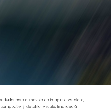
andurilor care au nevoie de imagini controlate,
mpoziției și detaliilor vizuale, fiind ideală