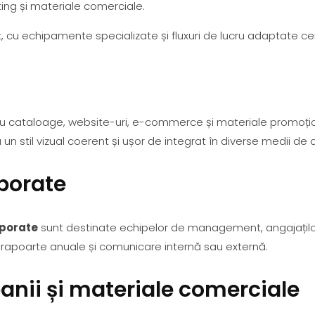
ng și materiale comerciale.
t, cu echipamente specializate și fluxuri de lucru adaptate ceri
u cataloage, website-uri, e-commerce și materiale promoțio
u un stil vizual coerent și ușor de integrat în diverse medii d
rporate
rporate
sunt destinate echipelor de management, angajaților 
le, rapoarte anuale și comunicare internă sau externă.
anii și materiale comerciale