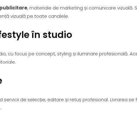
publicitare
, materiale de marketing și comunicare vizuală. St
ență vizuală pe toate canalele.
festyle în studio
dio, cu focus pe concept, styling și iluminare profesională. A
toriale.
e
d servicii de selecție, editare și retuș profesional. Livrarea 
.