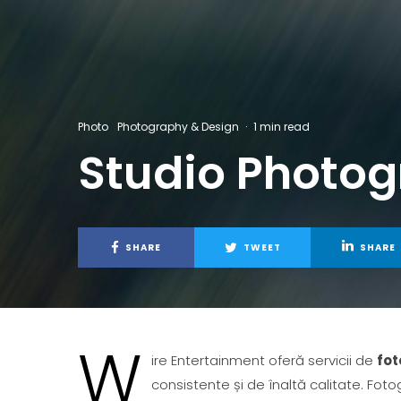
Photo
Photography & Design
·
1 min read
Studio Photo
SHARE
TWEET
SHARE
W
ire Entertainment oferă servicii de
fot
consistente și de înaltă calitate. Fotog