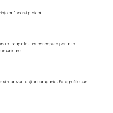
nțelor fiecărui proiect.
nale. Imaginile sunt concepute pentru a
e comunicare.
și reprezentanților companiei. Fotografiile sunt