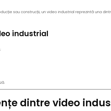
oducție sau construcții, un video industrial reprezintă una di
deo industrial
;
ză.
ențe dintre video indust