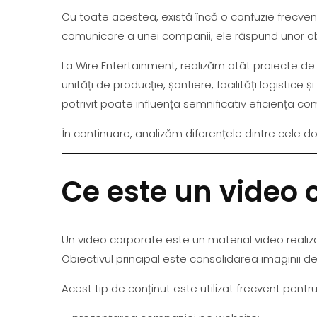
Cu toate acestea, există încă o confuzie frecve
comunicare a unei companii, ele răspund unor obi
La Wire Entertainment, realizăm atât proiecte de v
unități de producție, șantiere, facilități logisti
potrivit poate influența semnificativ eficiența com
În continuare, analizăm diferențele dintre cele dou
Ce este un video 
Un video corporate este un material video realiza
Obiectivul principal este consolidarea imaginii de br
Acest tip de conținut este utilizat frecvent pentru