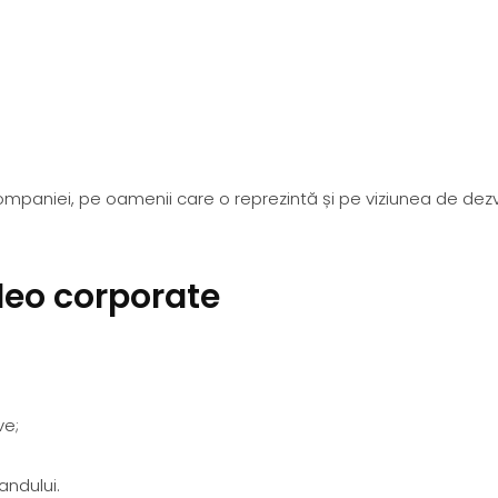
aniei, pe oamenii care o reprezintă și pe viziunea de dezvol
ideo corporate
ve;
andului.