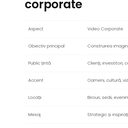
corporate
Aspect
Video Corporate
Obiectiv principal
Construirea imagin
Public țintă
Clienți, investitori,
Accent
Oameni, cultură, vi
Locații
Birouri, sedii, even
Mesaj
Strategic și inspiraț