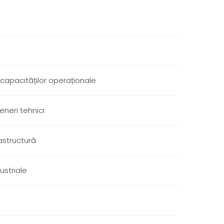
capacităților operaționale
teneri tehnici
rastructură
dustriale