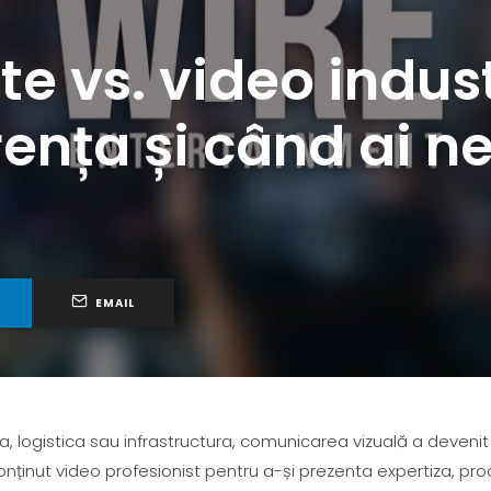
e vs. video indust
rența și când ai n
EMAIL
gia, logistica sau infrastructura, comunicarea vizuală a deven
onținut video profesionist pentru a-și prezenta expertiza, pro