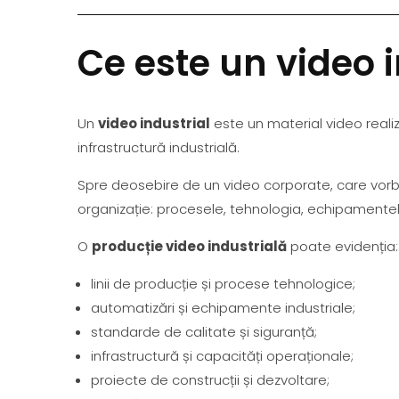
Ce este un video i
Un
video industrial
este un material video realiza
infrastructură industrială.
Spre deosebire de un video corporate, care vorb
organizație: procesele, tehnologia, echipamentel
O
producție video industrială
poate evidenția:
linii de producție și procese tehnologice;
automatizări și echipamente industriale;
standarde de calitate și siguranță;
infrastructură și capacități operaționale;
proiecte de construcții și dezvoltare;