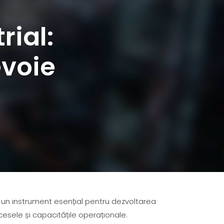
rial:
evoie
it un instrument esențial pentru dezvoltarea
cesele și capacitățile operaționale.