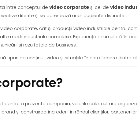
ntă între conceptul de
video corporate
și cel de
video indus
ective diferite și se adresează unor audiențe distincte.
ideo corporate, cât și producții video industriale pentru comp
ce și alte medii industriale complexe. Experiența acumulată în
unicării și rezultatele de business.
ă tipuri de conținut video și situațiile în care fiecare dintre
corporate?
t pentru a prezenta compania, valorile sale, cultura organizaț
and și construirea încrederii în rândul clienților, partenerilor, i
: