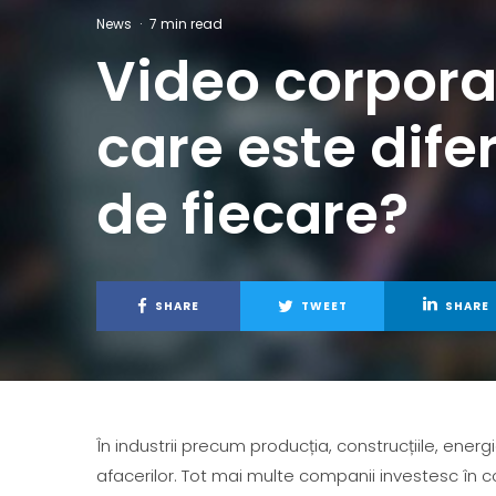
News
·
7 min read
Video corporat
care este dife
de fiecare?
SHARE
TWEET
SHARE
În industrii precum producția, construcțiile, ener
afacerilor. Tot mai multe companii investesc în c