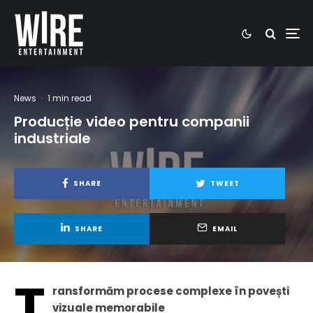
News
·
1 min read
Producție video pentru companii
industriale
SHARE
TWEET
SHARE
EMAIL
T
ransformăm procese complexe în povești
vizuale memorabile