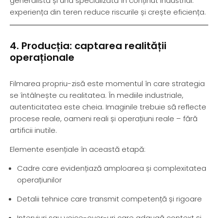
generalistă și una specializată în conținut industrial:
experiența din teren reduce riscurile și crește eficiența.
4. Producția: captarea realității
operaționale
Filmarea propriu-zisă este momentul în care strategia
se întâlnește cu realitatea. În mediile industriale,
autenticitatea este cheia. Imaginile trebuie să reflecte
procese reale, oameni reali și operațiuni reale – fără
artificii inutile.
Elemente esențiale în această etapă:
Cadre care evidențiază amploarea și complexitatea
operațiunilor
Detalii tehnice care transmit competență și rigoare
Interviuri sau voice-over-uri care adaugă context și