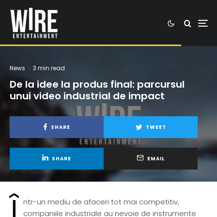
News
·
3 min read
De la idee la produs final: parcursul
unui video industrial de impact
SHARE
TWEET
SHARE
EMAIL
Î
ntr-un mediu de afaceri tot mai competitiv,
companiile industriale au nevoie de instrumente