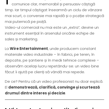
comunice clar, memorabil și persuasiv câștigă
timp. Iar timpul câștigat înseamnă un ciclu de vânzare
mai scurt, o conversie mai rapidă și o poziție strategică
mai puternică pe piață.
Video-ul comercial nu mai este un „extra”; devine un
instrument esențial în arsenalul oricărei echipe de
sales și marketing.
La
Wire Entertainment
, unde producem constant
materiale video industriale – în fabrici, pe teren, în
depozite, pe șantiere și în medii tehnice complexe –
observăm același lucru repetându-se: un video bine
făcut îi ajută pe clienți să vândă mai repede.
De ce? Pentru că un video profesionist nu doar explică.
El
demonstrează, clarifică, convinge și scurtează
drumul dintre interes și decizie
.