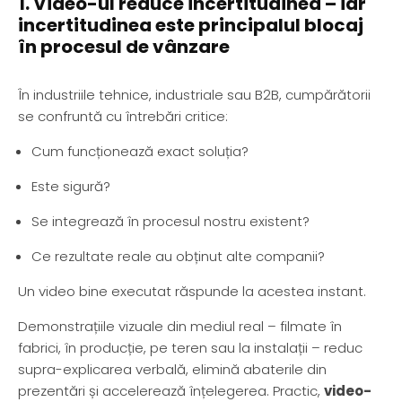
1. Video-ul reduce incertitudinea – iar
incertitudinea este principalul blocaj
în procesul de vânzare
În industriile tehnice, industriale sau B2B, cumpărătorii
se confruntă cu întrebări critice:
Cum funcționează exact soluția?
Este sigură?
Se integrează în procesul nostru existent?
Ce rezultate reale au obținut alte companii?
Un video bine executat răspunde la acestea instant.
Demonstrațiile vizuale din mediul real – filmate în
fabrici, în producție, pe teren sau la instalații – reduc
supra-explicarea verbală, elimină abaterile din
prezentări și accelerează înțelegerea. Practic,
video-