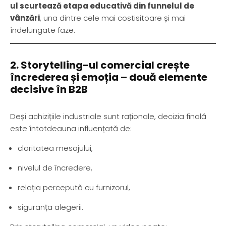
ul scurtează etapa educativă din funnelul de
vânzări
, una dintre cele mai costisitoare și mai
îndelungate faze.
2. Storytelling-ul comercial crește
încrederea și emoția – două elemente
decisive în B2B
Deși achizițiile industriale sunt raționale, decizia finală
este întotdeauna influențată de:
claritatea mesajului,
nivelul de încredere,
relația percepută cu furnizorul,
siguranța alegerii.