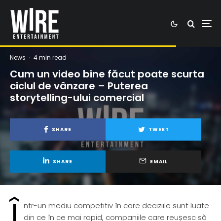
News
·
4 min read
Cum un video bine făcut poate scurta
ciclul de vânzare – Puterea
storytelling-ului comercial
SHARE
TWEET
SHARE
EMAIL
Î
ntr-un mediu competitiv în care deciziile sunt luate
din ce în ce mai rapid, companiile care reușesc să