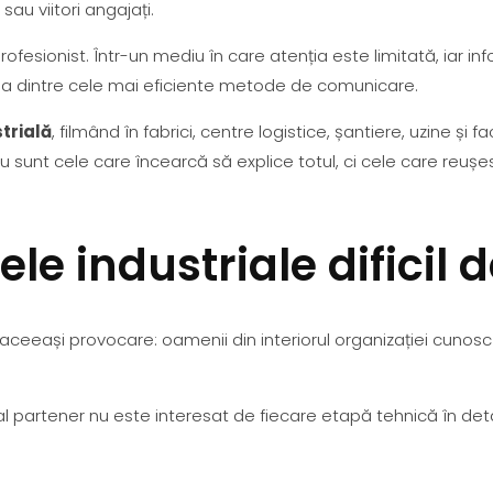
sau viitori angajați.
rofesionist. Într-un mediu în care atenția este limitată, iar in
una dintre cele mai eficiente metode de comunicare.
trială
, filmând în fabrici, centre logistice, șantiere, uzine și f
u sunt cele care încearcă să explice totul, ci cele care reu
le industriale dificil 
aceeași provocare: oamenii din interiorul organizației cunos
țial partener nu este interesat de fiecare etapă tehnică în deta