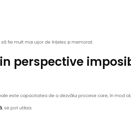
să fie mult mai ușor de înțeles și memorat.
in perspective imposib
onale este capacitatea de a dezvălui procese care, în mod ob
ă
, se pot utiliza: