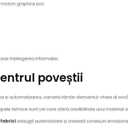
și motion graphics pot:
teze înțelegerea informației.
entrul poveștii
ia și automatizarea, oamenii rămân elementul-cheie al orică
hipele tehnice sunt cei care oferă credibilitate unui material v
fabrici
adaugă autenticitate și creează conexiuni emoționale