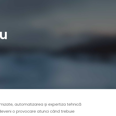
ru
imizate, automatizarea și expertiza tehnică
deveni o provocare atunci când trebuie