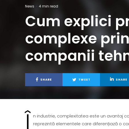
News
·
4 min read
Cum explici p
complexe prin
companii teh
SHARE
TWEET
SHARE
Î
n industrie, complexitatea este un avantaj c
reprezintă elementele care diferențiază o c