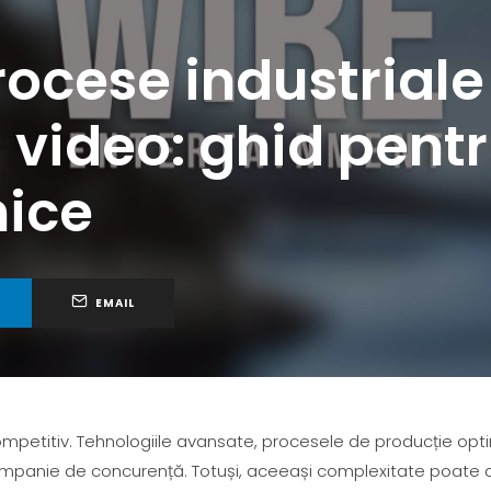
rocese industriale
 video: ghid pent
nice
EMAIL
ompetitiv. Tehnologiile avansate, procesele de producție opt
ompanie de concurență. Totuși, aceeași complexitate poate 