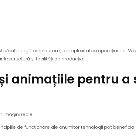
l să înțeleagă amploarea și complexitatea operațiunilor. Wire
frastructură și facilități de producție.
și animațiile pentru a 
n imagini reale.
rincipiile de funcționare ale anumitor tehnologii pot benefic